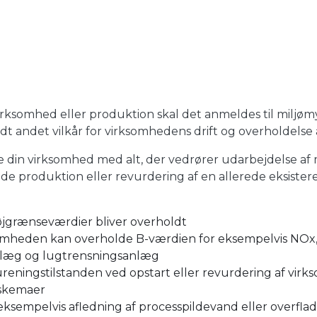
virksomhed eller produktion skal det anmeldes til milj
 andet vilkår for virksomhedens drift og overholdelse a
 din virksomhed med alt, der vedrører udarbejdelse af 
nde produktion eller revurdering af en allerede eksister
jgrænseværdier bliver overholdt
omheden kan overholde B-værdien for eksempelvis NOx, C
anlæg og lugtrensningsanlæg
rureningstilstanden ved opstart eller revurdering af vir
kskemaer
l eksempelvis afledning af processpildevand eller overfl