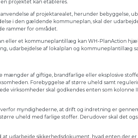
en projektet kan etableres.
anvendelse af projektarealet, herunder bebyggelse, u
ndelse i den gældende kommuneplan, skal der udarbej
de rammer for området.
lan eller et kommuneplantillæg kan WH-PlanAction hjæl
ng, udarbejdelse af lokalplan og kommuneplantillæg sa
e mængder af giftige, brandfarlige eller eksplosive stoffe
somheden. Forebyggelse af større uheld samt regulering 
de virksomheder skal godkendes enten som kolonne II ell
erfor myndighederne, at drift og indretning er gennemgå
ørre uheld med farlige stoffer. Derudover skal det ogs
 udarbejde sikkerhedsdokument, hvad enten der er tale 