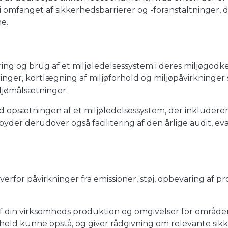
omfanget af sikkerhedsbarrierer og -foranstaltninger, de
e.
ing og brug af et miljøledelsessystem i deres miljøgodke
inger, kortlægning af miljøforhold og miljøpåvirkninger s
iljømålsætninger.
 opsætningen af et miljøledelsessystem, der inkluder
lbyder derudover også facilitering af den årlige audit, e
for påvirkninger fra emissioner, støj, opbevaring af pr
in virksomheds produktion og omgivelser for områder, de
 uheld kunne opstå, og giver rådgivning om relevante sik