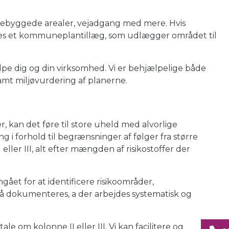
bebyggede arealer, vejadgang med mere. Hvis
des et kommuneplantillæg, som udlægger området til
pe dig og din virksomhed. Vi er behjælpelige både
mt miljøvurdering af planerne.
r, kan det føre til store uheld med alvorlige
i forhold til begrænsninger af følger fra større
er III, alt efter mængden af risikostoffer der
et for at identificere risikoområder,
å dokumenteres, a der arbejdes systematisk og
om kolonne II eller III. Vi kan facilitere og