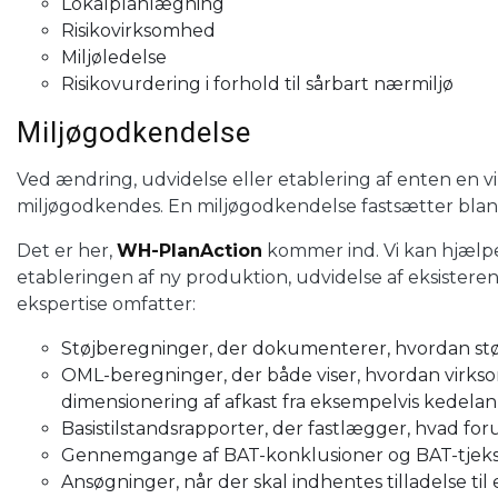
Lokalplanlægning
Risikovirksomhed
Miljøledelse
Risikovurdering i forhold til sårbart nærmiljø
Miljøgodkendelse
Ved ændring, udvidelse eller etablering af enten en 
miljøgodkendes. En miljøgodkendelse fastsætter blandt
Det er her,
WH-PlanAction
kommer ind. Vi kan hjælpe
etableringen af ny produktion, udvidelse af eksistere
ekspertise omfatter:
Støjberegninger, der dokumenterer, hvordan stø
OML-beregninger, der både viser, hvordan virks
dimensionering af afkast fra eksempelvis kedel
Basistilstandsrapporter, der fastlægger, hvad fo
Gennemgange af BAT-konklusioner og BAT-tje
Ansøgninger, når der skal indhentes tilladelse ti