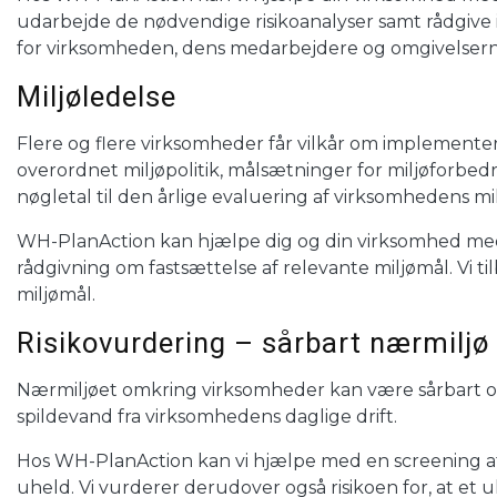
udarbejde de nødvendige risikoanalyser samt rådgive i 
for virksomheden, dens medarbejdere og omgivelsern
Miljøledelse
Flere og flere virksomheder får vilkår om implementer
overordnet miljøpolitik, målsætninger for miljøforbedr
nøgletal til den årlige evaluering af virksomhedens m
WH-PlanAction kan hjælpe dig og din virksomhed med
rådgivning om fastsættelse af relevante miljømål. Vi ti
miljømål.
Risikovurdering – sårbart nærmiljø
Nærmiljøet omkring virksomheder kan være sårbart over
spildevand fra virksomhedens daglige drift.
Hos WH-PlanAction kan vi hjælpe med en screening af d
uheld. Vi vurderer derudover også risikoen for, at et