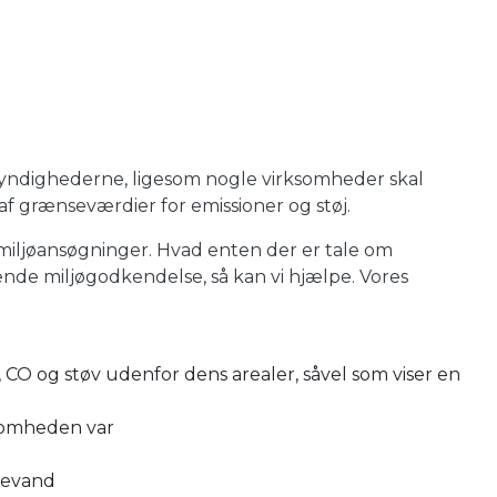
ømyndighederne, ligesom nogle virksomheder skal
f grænseværdier for emissioner og støj.
miljøansøgninger. Hvad enten der er tale om
ende miljøgodkendelse, så kan vi hjælpe. Vores
O og støv udenfor dens arealer, såvel som viser en
ksomheden var
adevand