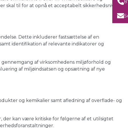
8
r skal til for at opnå et acceptabelt sikkerhedsniveau
S
ndelse. Dette inkluderer fastsættelse af en
amt identifikation af relevante indikatorer og
er gennemgang af virksomhedens miljøforhold og
valuering af miljøindsatsen og opsætning af nye
odukter og kemikalier samt afledning af overflade- og
r kan være kritiske for følgerne af et utilsigtet
kerhedsforanstaltninger.