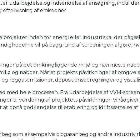
er udarbejdelse og indsendelse af ansøgning, indtil der 
 eftervisning af emissioner
projekter inden for energi eller industri skal det pågæ
ndighederne vil på baggrund af screeningen afgøre, hvo
rkninger på det omkringliggende miljø og nærmeste nabo
miljø og naboer. Når et projekts påvirkninger af omgivel
og røggasemissioner, depositionsberegninger og visualis
d med hele processen. Fra udarbejdelse af VVM-screenin
ger til vurdering af projektets påvirkninger. Vi rådgive
 at opnå godkendelse til etablering og idriftsættelse af 
e anlæg som eksempelvis biogasanlæg og andre industriv