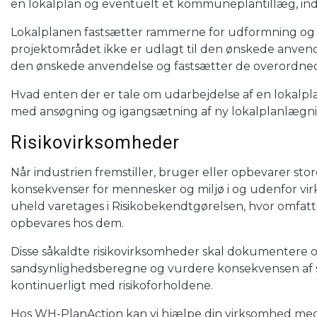
en lokalplan og eventuelt et kommuneplantillæg, ind
Lokalplanen fastsætter rammerne for udformning og 
projektområdet ikke er udlagt til den ønskede anve
den ønskede anvendelse og fastsætter de overordne
Hvad enten der er tale om udarbejdelse af en lokalp
med ansøgning og igangsætning af ny lokalplanlægni
Risikovirksomheder
Når industrien fremstiller, bruger eller opbevarer stor
konsekvenser for mennesker og miljø i og udenfor virk
uheld varetages i Risikobekendtgørelsen, hvor omfatte
opbevares hos dem.
Disse såkaldte risikovirksomheder skal dokumentere ov
sandsynlighedsberegne og vurdere konsekvensen af st
kontinuerligt med risikoforholdene.
Hos WH-PlanAction kan vi hjælpe din virksomhed med at