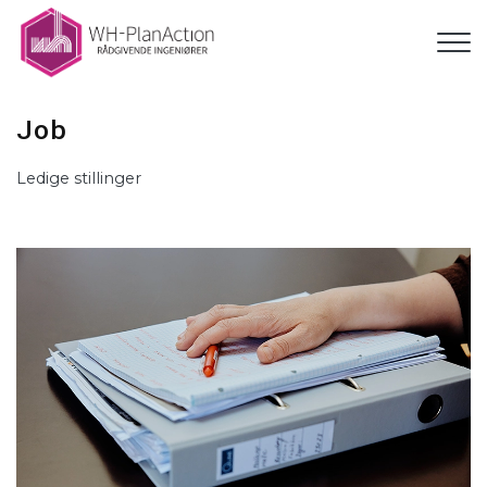
Gå
til
hovedindhold
Job
Ledige stillinger