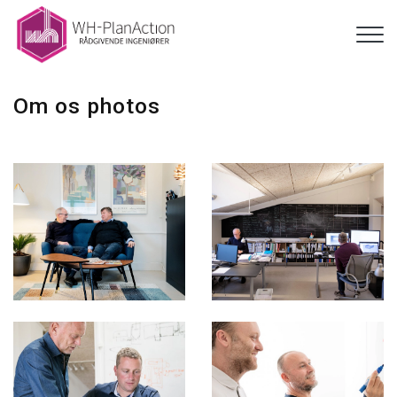
Gå
til
hovedindhold
Om os photos