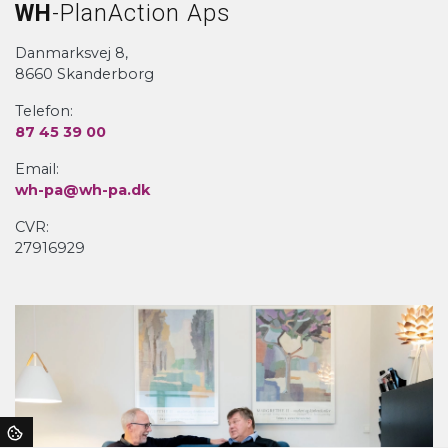
WH
-PlanAction Aps
Danmarksvej 8,
8660 Skanderborg
Telefon:
87 45 39 00
Email:
wh-pa@wh-pa.dk
CVR:
27916929