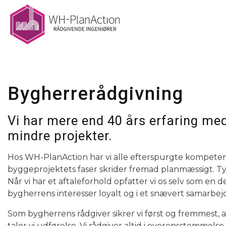
Gå
til
hovedindhold
Bygherrerådgivning
Vi har mere end 40 års erfaring me
mindre projekter.
Hos WH-PlanAction har vi alle efterspurgte kompetencer
byggeprojektets faser skrider fremad planmæssigt. Typi
Når vi har et aftaleforhold opfatter vi os selv som en
bygherrens interesser loyalt og i et snævert samarbej
Som bygherrens rådgiver sikrer vi først og fremmest, at
taler vi udførelse. Vi rådgiver altid i overensstemme