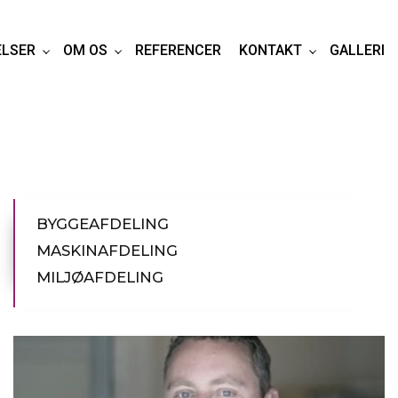
ELSER
OM OS
REFERENCER
KONTAKT
GALLERI
Primær
BYGGEAFDELING
navigation
MASKINAFDELING
ydelser
MILJØAFDELING