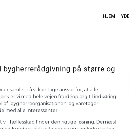
HJEM
YD
d bygherrerådgivning på større og
 samlet, så vi kan tage ansvar for, at alle
sk er vi med hele vejen fra idéoplæg til indkøring.
 del af bygherreorganisationen, og varetager
de med alle interessenter.
 vi i fællesskab finder den rigtige løsning. Dernæst
lse med kundens aktuelle behov og samlede strategi.