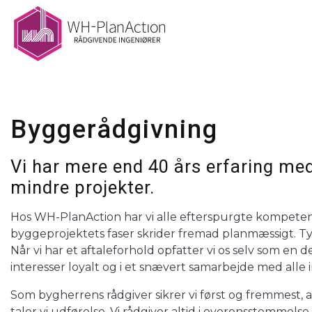
Gå
til
hovedindhold
Byggerådgivning
Vi har mere end 40 års erfaring me
mindre projekter.
Hos WH-PlanAction har vi alle efterspurgte kompetencer
byggeprojektets faser skrider fremad planmæssigt. Typi
Når vi har et aftaleforhold opfatter vi os selv som en
interesser loyalt og i et snævert samarbejde med alle 
Som bygherrens rådgiver sikrer vi først og fremmest, at
taler vi udførelse. Vi rådgiver altid i overensstemme