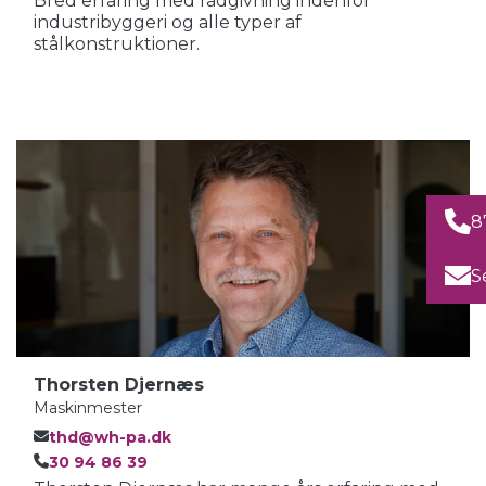
Bred erfaring med rådgivning indenfor
industribyggeri og alle typer af
stålkonstruktioner.
8
S
Thorsten Djernæs
Maskinmester
thd@wh-pa.dk
30 94 86 39