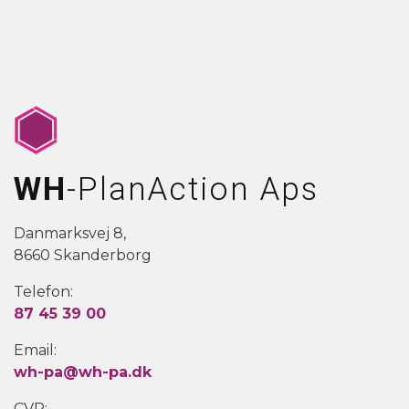
WH
-PlanAction Aps
Danmarksvej 8,
8660 Skanderborg
Telefon:
87 45 39 00
Email:
wh-pa@wh-pa.dk
CVR: