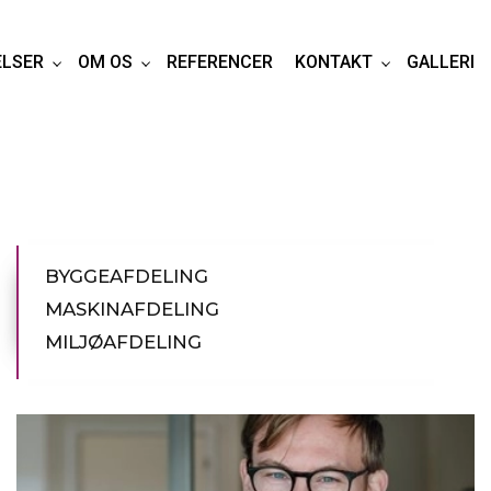
ELSER
OM OS
REFERENCER
KONTAKT
GALLERI
Primær
BYGGEAFDELING
navigation
MASKINAFDELING
ydelser
MILJØAFDELING