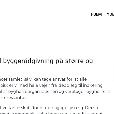
HJEM
YD
d byggerådgivning på større og
 samlet, så vi kan tage ansvar for, at alle
sk er vi med hele vejen fra idéoplæg til indkøring.
 del af bygherreorganisationen og varetager bygherrens
interessenter.
 vi i fællesskab finder den rigtige løsning. Dernæst
lse med kundens aktuelle behov og samlede strategi.